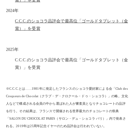
賞）」を受賞
2024年
C.C.C.のショコラ品評会で最高位「ゴールドタブレット（金
賞）」を受賞
2025年
C.C.C.のショコラ品評会で最高位「ゴールドタブレット（金
賞）」を受賞
※C.C.C.とは……1981年に発足したフランスのショコラ愛好家による会「Club des
Croqueurs de Chocolat（クラブ・デ・クロクール・ドゥ・ショコラ）」の略。文化
人などで構成される会員の中から選ばれた人が審査員となりチョコレートの品評
を行う。その結果は、フランスで開催される世界最大のチョコレートの祭典
「SALON DU CHOCOLAT PARIS（サロン・デュ・ショコラ パリ）」内で発表さ
れる。2019年は25周年記念イヤーのため品評会は行われていない。