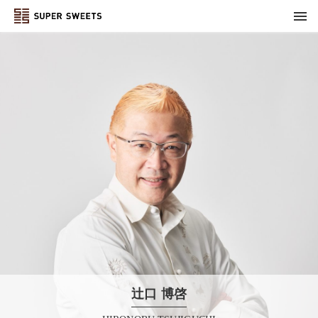
辻口 博啓