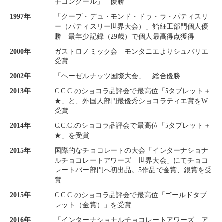
子コンクール」 優勝
1997年
「クープ・デュ・モンド・ドゥ・ラ・パティスリ
ー（パティスリー世界大会）」飴細工部門個人優
勝 最年少記録（29歳）で個人最高得点獲得
2000年
ガストロノミック会 モンタニエよりシュバリエ
受賞
2002年
「ヘーゼルナッツ国際大会」 総合優勝
2013年
C.C.C.のショコラ品評会で最高位「5タブレット＋
★」と、外国人部門最優秀ショコラティエ賞をW
受賞
2014年
C.C.C.のショコラ品評会で最高位「5タブレット＋
★」を受賞
2015年
国際的なチョコレートの大会「インターナショナ
ルチョコレートアワーズ 世界大会」にてチョコ
レートバー部門へ初出品。5作品で金賞、銀賞を受
賞
2015年
C.C.C.のショコラ品評会で最高位「ゴールドタブ
レット（金賞）」を受賞
2016年
「インターナショナルチョコレートアワーズ ア