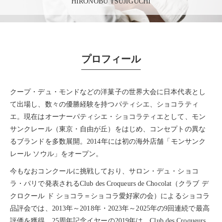
HIRONOBU TSUJIGUCHI
プロフィール
クープ・デュ・モンド
などの洋菓子の世界大会に日本代表とし
て出場し、数々の優勝経験を持つパティシエ、ショコラティ
エ。現在は
オーナーパティシエ
・
ショコラティエ
として、
モン
サンクレール
（東京・自由が丘）をはじめ、コンセプトの異な
るブランドを多数展開。2014年には初の海外店舗「
モンサンク
レール ソウル
」をオープン。
今もなおコンクールに挑戦しており、
サロン・デュ・ショコ
ラ・パリ
で発表されるClub des Croqueurs de Chocolat（クラブ デ
クロクール ド ショコラ＝ショコラ愛好家の会）による
ショコラ
品評会
では、2013年～2018年・2023年～2025年の9回連続で
最高
評価
を獲得。25周年記念イヤーの2019年は、Club des Croqueurs