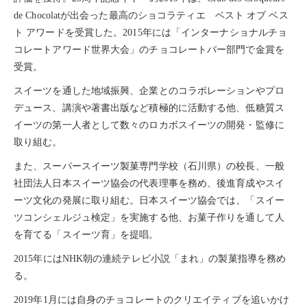
de Chocolatが出会った最高のショコラティエ ベスト オブ ベス
ト アワードを受賞した。2015年には「
インターナショナルチョ
コレートアワード世界大会
」のチョコレートバー部門で
金賞
を
受賞。
スイーツを通した
地域振興
、企業とのコラボレーションやプロ
デュース、講演や著書出版など積極的に活動する他、低糖質ス
イーツの第一人者として数々の
ロカボスイーツ
の開発・監修に
取り組む。
また、スーパースイーツ製菓専門学校（石川県）の校長、
一般
社団法人日本スイーツ協会
の代表理事を務め、後進育成やスイ
ーツ文化の発展に取り組む。日本スイーツ協会では、「
スイー
ツコンシェルジュ検定
」を実施する他、お菓子作りを通して人
を育てる「
スイーツ育
」を提唱。
2015年にはNHK朝の
連続テレビ小説「まれ」
の製菓指導を務め
る。
2019年1月には自身のチョコレートのクリエイティブを追いかけ