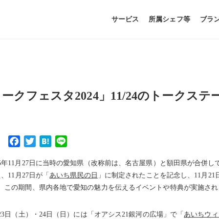
サービス
所属シェフ等
ブラ
ークフェスタ2024」11/24のトークス
Facebook
Twitter
Hatena
Line
5年11月27日に当時の愛知県（改称前は、名古屋県）と額田県が合併し
、11月27日が「
あいち県民の日
」に制定されたことを記念し、11月21
。この期間、県内各地で愛知の魅力を伝えるイベントや特典が実施され
23日（土）・24日（日）には「オアシス21銀河の広場」で「
あいちウィ