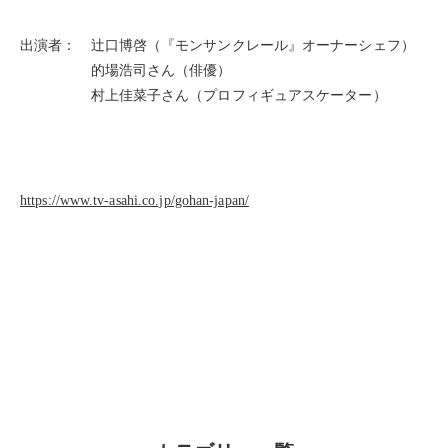
出演者： 辻󠄀口博啓（『モンサンクレール』オーナーシェフ）
的場浩司さん（俳優）
村上佳菜子さん（プロフィギュアスケーター）
https://www.tv-asahi.co.jp/gohan-japan/